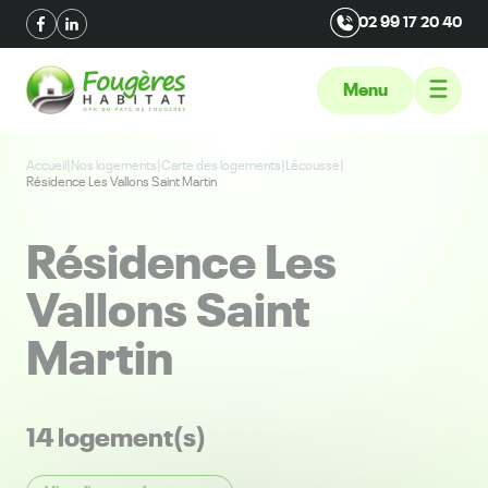
02 99 17 20 40
Menu
Accueil
|
Nos logements
|
Carte des logements
|
Lécousse
|
Résidence Les Vallons Saint Martin
Résidence Les
Vallons Saint
Martin
14 logement(s)