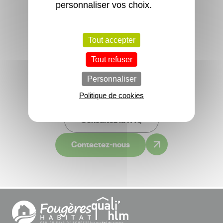
personnaliser vos choix.
Tout accepter
Tout refuser
Personnaliser
Vous avez une question ?
Politique de cookies
Consultez la FAQ
Contactez-nous