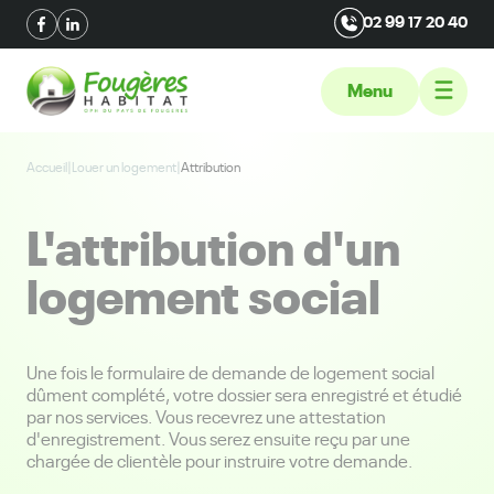
02 99 17 20 40
Menu
Accueil
|
Louer un logement
|
Attribution
L'attribution d'un
logement social
Une fois le formulaire de demande de logement social
dûment complété, votre dossier sera enregistré et étudié
par nos services. Vous recevrez une attestation
d'enregistrement. Vous serez ensuite reçu par une
chargée de clientèle pour instruire votre demande.