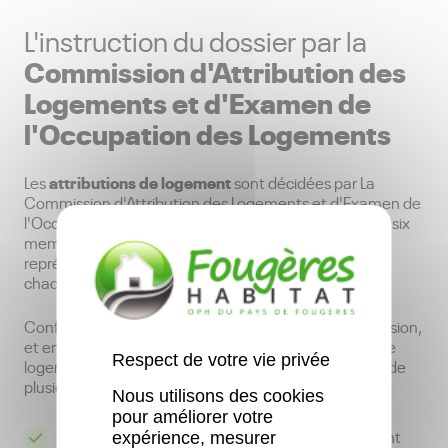
L'instruction du dossier par la
Commission d'Attribution des
Logements et d'Examen de
l'Occupation des Logements
attributions de logement
Les
sont décidées par La
Commission d'Attribution des Logements et d'Examen de
l'Occupation des Logements (CALEOL) composée de six
membres désignés par le conseil d'administration. Un
représentant du sous-préfet est membre de droit à
chaque commission.
Conformément au règlement intérieur de la Commission,
et en fonction des départs et des mises en location de
Respect de votre vie privée
logements neufs, les dossiers sont étudiés au regard de
plusieurs critères :
Nous utilisons des cookies
pour améliorer votre
La date d'inscription de la demande de logement
expérience, mesurer