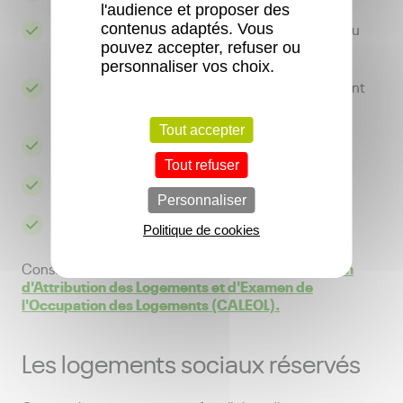
l'audience et proposer des
La composition familiale qui détermine le type du
contenus adaptés. Vous
logement
pouvez accepter, refuser ou
personnaliser vos choix.
Les ressources du candidat au regard du montant
du loyer
Tout accepter
La situation professionnelle et le lieu de travail
Tout refuser
Les problèmes de santé
Personnaliser
La situation géographique du logement
Politique de cookies
Règlement Intérieur de la Commission
Consultez le
d'Attribution des Logements et d'Examen de
l'Occupation des Logements (CALEOL).
Les logements sociaux réservés