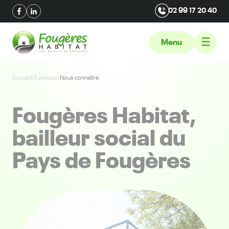
02 99 17 20 40
Menu
Accueil
|
À propos
|
Nous connaître
Fougères Habitat,
bailleur social du
Pays de Fougères