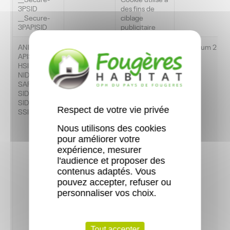
3PSID
des fins de
__Secure-
ciblage
3PAPISID
publicitaire
ANID
Tiers -
Google
Maximum 2
APISID
Publicité
reCAPTCHA -
ans
HSID
Google utilise
NID
ces cookies
SAPISID
basés sur des
SID
recherches
SIDCC
récentes, afin
Respect de votre vie privée
SSID
d’améliorer son
service de
Nous utilisons des cookies
publicité sur
pour améliorer votre
ses sites.Ces
cookies
expérience, mesurer
récupèrent
l'audience et proposer des
des
contenus adaptés. Vous
informations
pouvez accepter, refuser ou
statistiques
personnaliser vos choix.
quant au
nombre et au
comportement
des utilisateurs
Tout accepter