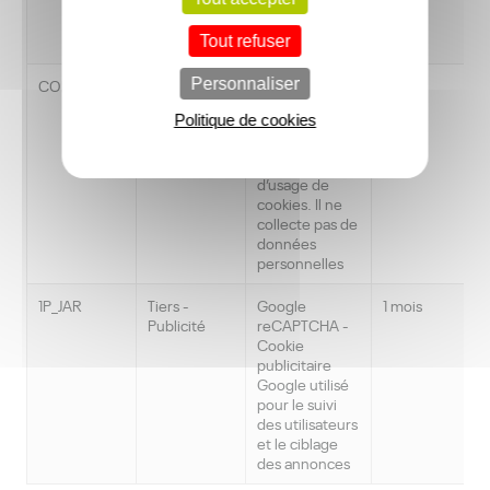
visitant le site
et leurs
Tout refuser
préférences.
CONSENT
Tiers -
Personnaliser
Google
2 ans
Publicité
reCAPTCHA -
Politique de cookies
Ce cookie une
extension de
notification
d’usage de
cookies. Il ne
collecte pas de
données
personnelles
1P_JAR
Tiers -
Google
1 mois
Publicité
reCAPTCHA -
Cookie
publicitaire
Google utilisé
pour le suivi
des utilisateurs
et le ciblage
des annonces