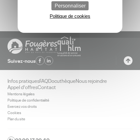
Contactez-nous
Personnaliser
Politique de cookies
Suivez-nous
Infos pratiques
FAQ
Docuthèque
Nous rejoindre
Appel d'offres
Contact
Mentions légales
Politique de confidentialité
Exercez vos droits
Cookies
Plan du site
02 99 17 20 40