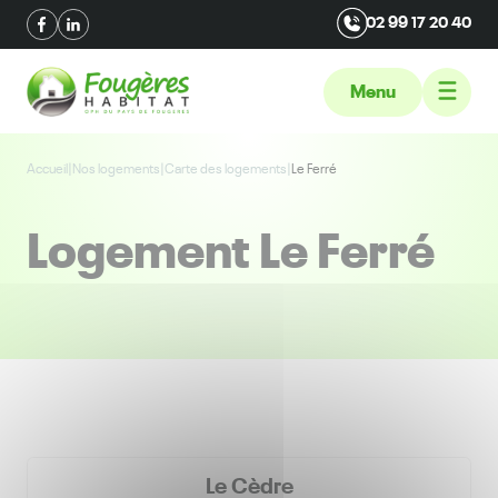
02 99 17 20 40
Menu
Accueil
|
Nos logements
|
Carte des logements
|
Le Ferré
Logement Le Ferré
Le Cèdre