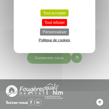
Tout accepter
Tout refuser
Vous avez une question ?
Personnaliser
Politique de cookies
Consultez la FAQ
Contactez-nous
Suivez-nous