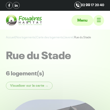
02 99 17 20 40
Menu
Accueil
|
Nos logements
|
Carte des logements
|
Javené
|
Rue du Stade
Rue du Stade
6 logement(s)
Visualiser sur la carte →