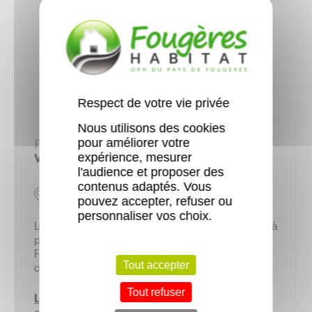
Ce logement m’intéresse
Respect de votre vie privée
Nous utilisons des cookies
Fougères SERMANDIERE
pour améliorer votre
Voir le lieu
expérience, mesurer
l'audience et proposer des
contenus adaptés. Vous
DU 159 AU 165 RUE DE NANTES • Fougères
pouvez accepter, refuser ou
personnaliser vos choix.
La Sermandière est un quartier de Fougères situé à
proximité du centre ville. Les 64 logements
Fougères Habitat sont répartis du rez-de-
Tout accepter
chaussée surélevé au 3
ème
étage.
Tout refuser
Les +
: interphone, cave individuelle, locaux
communs, parking extérieur et en plein cœur du