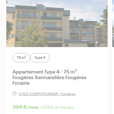
75 m²
Type 4
appartement Type 4 - 75 m²
Fougères Sermandière Fougères
Forairie
13 RUE JOSEPH FOURNIER • Fougères
394 €
/mois
+ 234 € de charges