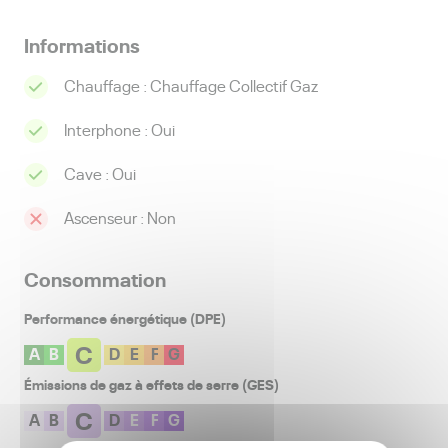
Informations
Chauffage :
Chauffage Collectif Gaz
Interphone :
Oui
Cave :
Oui
Ascenseur :
Non
Consommation
Performance énergétique (DPE)
C
A
B
D
E
F
G
Émissions de gaz à effets de serre (GES)
C
A
B
D
E
F
G