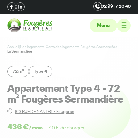
02 99 17 20 40
Menu
Accueil
|
Nos logements
|
Carte des logements
|
Fougères Sermandière
|
La Sermandière
72 m²
Type 4
appartement Type 4 - 72
m² Fougères Sermandière
163 RUE DE NANTES • Fougères
436 €
/mois
+ 149 € de charges