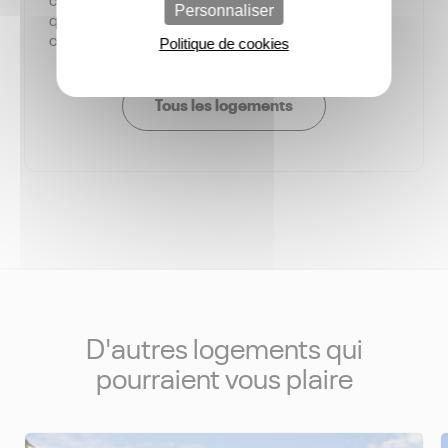
Personnaliser
quartier : grands espaces verts, aire de
compostage collectif.
Politique de cookies
Tous les logements
D'autres logements qui
pourraient vous plaire