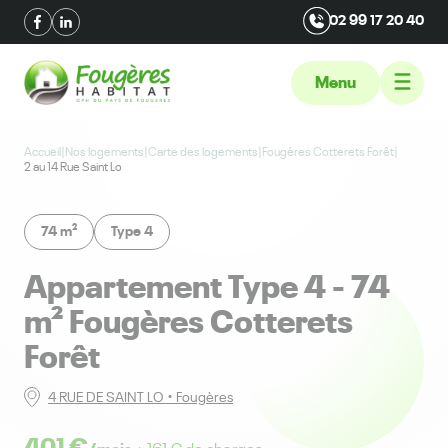
02 99 17 20 40
Menu
Accueil
|
Nos logements
|
Carte des logements
|
Fougères Cotterets Forêt
|
2 au 14 Rue Saint Lo
74 m²
Type 4
appartement Type 4 - 74
m² Fougères Cotterets
Forêt
4 RUE DE SAINT LO • Fougères
401 €
/mois