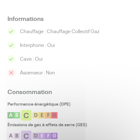
Informations
Chauffage :
Chauffage Collectif Gaz
Interphone :
Oui
Cave :
Oui
Ascenseur :
Non
Consommation
Performance énergétique (DPE)
C
A
B
D
E
F
G
Émissions de gaz à effets de serre (GES)
C
A
B
D
E
F
G