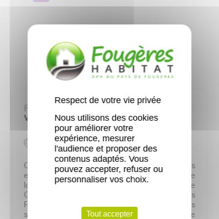
Ce logement m’intéresse
Respect de votre vie privée
Fougères COTTERETS FORET
Voir le lieu
Nous utilisons des cookies
pour améliorer votre
expérience, mesurer
BAT.J- 2 A 14 ST LO • Fougères
l'audience et proposer des
contenus adaptés. Vous
Cotterêts-Forêt est un quartier de Fougères
pouvez accepter, refuser ou
entièrement rénové en 2015, situé à proximité de
personnaliser vos choix.
la forêt de Fougères et d’un étang, du collège
Gandhi, des commerces… Les 420 logements
Fougères Habitat se situent dans des immeubles
sécurisés, répartis du rez-de-chaussée au 4
ème
Tout accepter