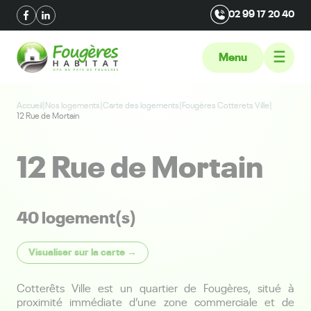
02 99 17 20 40
Menu
Accueil
|
Nos logements
|
Carte des logements
|
Fougères Cotterets Ville
|
12 Rue de Mortain
12 Rue de Mortain
40 logement(s)
Visualiser sur la carte →
Cotterêts Ville est un quartier de Fougères, situé à
proximité immédiate d’une zone commerciale et de