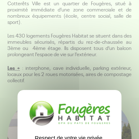
Cotterêts Ville est un quartier de Fougères, situé à
proximité immédiate d’une zone commerciale et de
nombreux équipements (école, centre social, salle de
sport).
Les 430 logements Fougères Habitat se situent dans des
immeubles sécurisés, répartis du rez-de-chaussée au
3
ème
ou 4
ème
étage. Ils disposent tous d’un balcon
prolongeant l’espace de vie sur l’extérieur.
Les +
: interphone, cave individuelle, parking extérieur,
locaux pour les 2 roues motorisées, aires de compostage
collectif.
Respect de votre vie privée