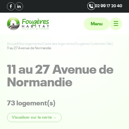
02 99 17 20 40
Menu
Accueil
|
Nos logements
|
Carte des logements
|
Fougères Cotterets Ville
|
11 au 27 Avenue de Normandie
11 au 27 Avenue de
Normandie
73 logement(s)
Visualiser sur la carte →