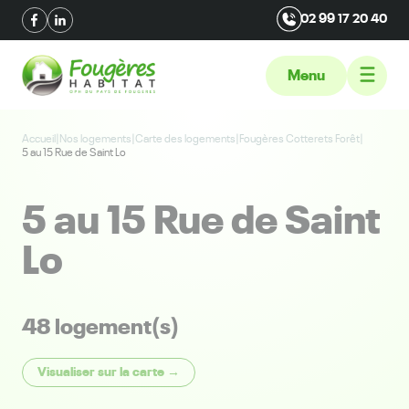
02 99 17 20 40
Menu
Accueil
|
Nos logements
|
Carte des logements
|
Fougères Cotterets Forêt
|
5 au 15 Rue de Saint Lo
5 au 15 Rue de Saint
Lo
48 logement(s)
Visualiser sur la carte →