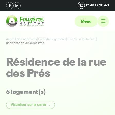
02 99 17 20 40
Menu
Accueil
|
Nos logements
|
Carte des logements
|
Fougères Centre Ville
|
Résidence de la rue des Prés
Résidence de la rue
des Prés
5 logement(s)
Visualiser sur la carte →