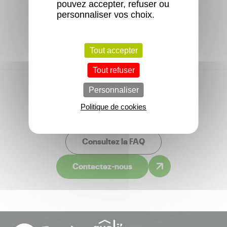
pouvez accepter, refuser ou
personnaliser vos choix.
Aucun logement libre actuellement.
Tout accepter
Tout refuser
Personnaliser
Vous avez une question ?
Politique de cookies
Consultez la FAQ
Contactez-nous