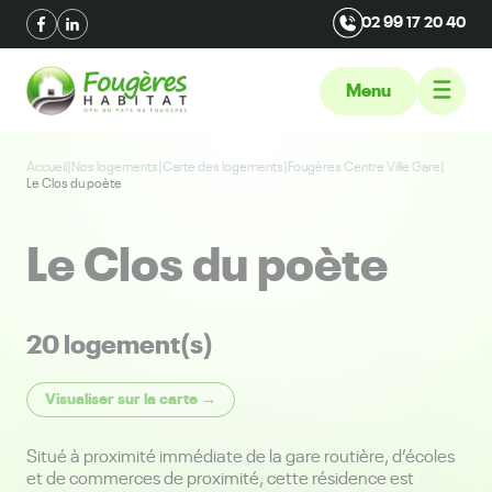
02 99 17 20 40
Menu
Accueil
|
Nos logements
|
Carte des logements
|
Fougères Centre Ville Gare
|
Le Clos du poète
Le Clos du poète
20 logement(s)
Visualiser sur la carte →
Situé à proximité immédiate de la gare routière, d’écoles
et de commerces de proximité, cette résidence est