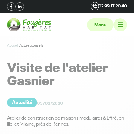
02 99 17 20 40
Menu
Accueil
|
Actu et conseils
Visite de l'atelier
Gasnier
Actualité
03/02/2020
Atelier de construction de maisons modulaires à Liffré, en
Ille-et-Vilaine, près de Rennes.