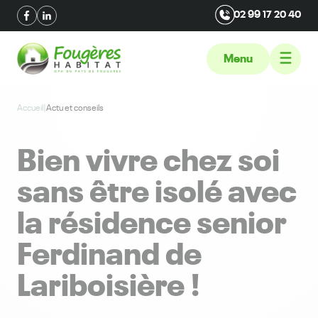
02 99 17 20 40
Menu
Accueil
|
Actu et conseils
Bien vivre chez soi
sans être isolé avec
la résidence senior
Ferdinand de
Lariboisière !