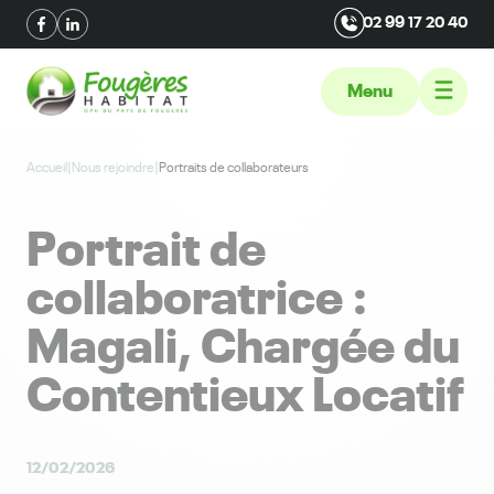
02 99 17 20 40
Menu
Accueil
|
Nous rejoindre
|
Portraits de collaborateurs
Portrait de
collaboratrice :
Magali, Chargée du
Contentieux Locatif
12/02/2026