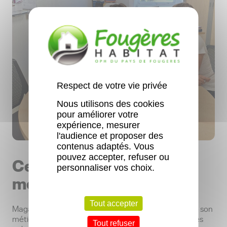
Respect de votre vie privée
Nous utilisons des cookies
pour améliorer votre
expérience, mesurer
l'audience et proposer des
contenus adaptés. Vous
pouvez accepter, refuser ou
Ce qu’elle aime dans son
personnaliser vos choix.
métier
Tout accepter
dimension humaine
Magali apprécie avant tout la
de son
métier. Elle aime échanger, écouter les locataires et les
Tout refuser