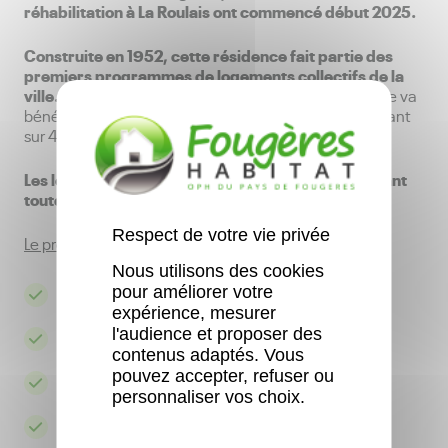
réhabilitation à La Roulais ont commencé début 2025.
Construite en 1952, cette résidence fait partie des
premiers programmes de logements collectifs de la
ville.
Aujourd’hui composée de 50 appartements, elle va
bénéficier d’une rénovation globale d’envergure portant
sur 40 logements.
Les locataires resteront dans leur logement pendant
toute la durée du chantier.
Respect de votre vie privée
Le programme comprend notamment
:
Nous utilisons des cookies
pour améliorer votre
Une isolation renforcée
expérience, mesurer
l'audience et proposer des
De nouvelles menuiseries et chaudières
contenus adaptés. Vous
pouvez accepter, refuser ou
L’installation de VMC collectives
personnaliser vos choix.
La réfection complète des salles de bain