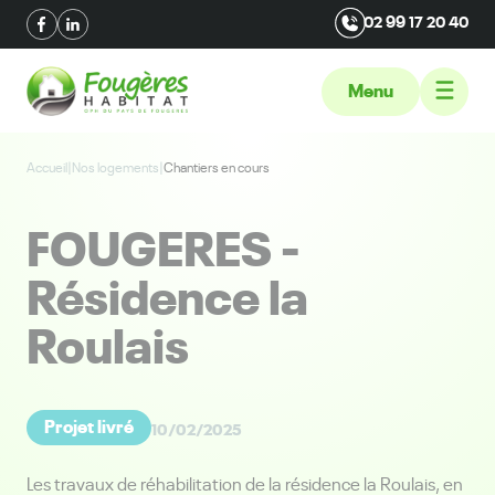
02 99 17 20 40
Menu
Accueil
|
Nos logements
|
Chantiers en cours
FOUGERES -
Résidence la
Roulais
Projet livré
10/02/2025
Les travaux de réhabilitation de la résidence la Roulais, en