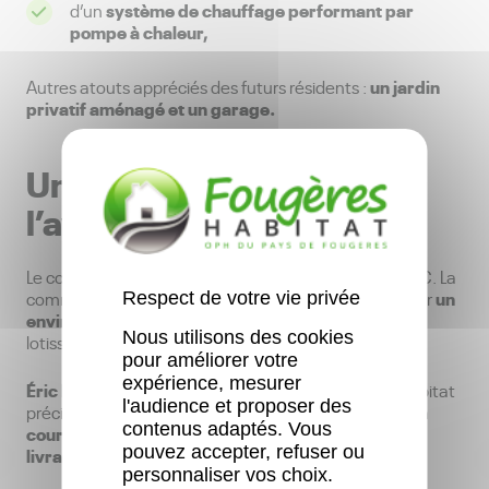
système de chauffage performant par
d’un
pompe à chaleur,
un jardin
Autres atouts appréciés des futurs résidents :
privatif aménagé et un garage.
Un investissement pour
l’avenir du territoire
Le coût global de l’opération s’élève à 660 000 € TTC. La
un
commune, de son côté, a aménagé la voirie pour offrir
Respect de votre vie privée
environnement agréable et sécurisé
à ce nouveau
Nous utilisons des cookies
lotissement.
pour améliorer votre
expérience, mesurer
Éric Huard,
Chargé d’Opérations chez Fougères Habitat
l'audience et proposer des
“Huit autres pavillons sont actuellement en
précise
contenus adaptés. Vous
cours de construction
sur la commune, pour une
pouvez accepter, refuser ou
livraison prévue en 2026”.
personnaliser vos choix.