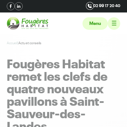
02 99 17 20 40
Menu
Accueil
|
Actu et conseils
Fougères Habitat
remet les clefs de
quatre nouveaux
pavillons à Saint-
Sauveur-des-
Landes