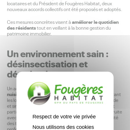
locataires et du Président de Fougères Habitat, deux
nouveaux accords collectifs ont été proposés et adoptés.
améliorer le quotidien
Ces mesures concrètes visent à
des résidents
tout en veillant à la bonne gestion du
patrimoine immobilier.
Un environnement sain :
désinsectisation et
dératisation
traitement des
Un accord collectif concernant le
nuisibles
a été signé avec des associations représentant
les locataires afin de garantir une prise en charge rapide
et simplifiée dès le signalement dans les logements et
parties communes. Cette démarche collective construite
Respect de votre vie privée
associations de locataires,
avec les
permet l’efficacité
des traitements qui seront réalisés par un prestataire
Nous utilisons des cookies
professionnel.