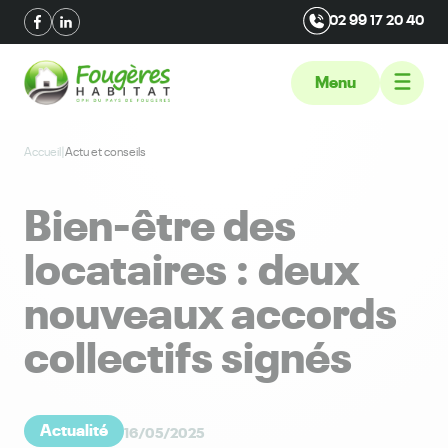
02 99 17 20 40
Menu
Accueil
|
Actu et conseils
Bien-être des
locataires : deux
nouveaux accords
collectifs signés
Actualité
16/05/2025