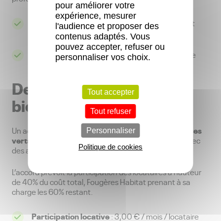
pour améliorer votre
expérience, mesurer
Objectif
: assurer un cadre de vie propre, sain et
l'audience et proposer des
serein pour tous.
contenus adaptés. Vous
pouvez accepter, refuser ou
Participation locative
: 1,60 € / mois / locataire
personnaliser vos choix.
Des espaces paysagers
Tout accepter
bien entretenus
Tout refuser
l’entretien des espaces
Un accord collectif concernant
Personnaliser
verts
appartenant à Fougères Habitat a été signé avec
Politique de cookies
des associations représentant les locataires.
L’accord prévoit la participation des locataires à hauteur
de 40% du coût total, Fougères Habitat prenant à sa
charge les 60% restant.
Participation locative
: 3,00 € / mois / locataire