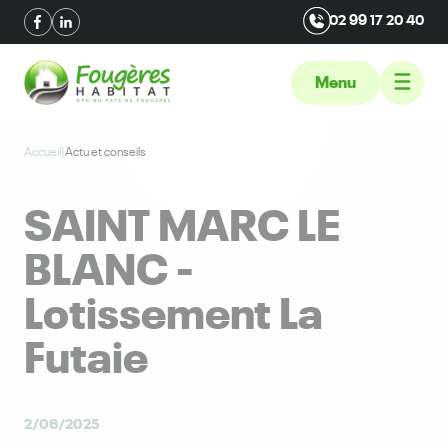
02 99 17 20 40
Menu
Accueil
|
Actu et conseils
SAINT MARC LE
BLANC -
Lotissement La
Futaie
2/06/2025