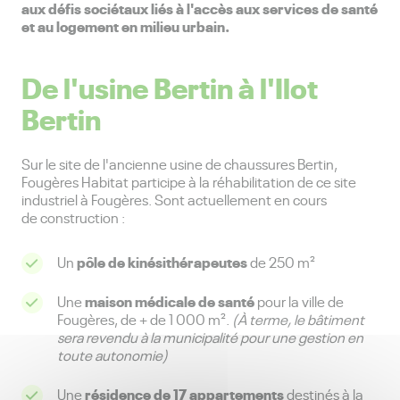
aux défis sociétaux liés à l'accès aux services de santé
et au logement en milieu urbain.
De l'usine Bertin à l'Ilot
Bertin
Sur le site de l'ancienne usine de chaussures Bertin,
Fougères Habitat participe à la réhabilitation de ce site
industriel à Fougères. Sont actuellement en cours
de construction :
p
ô
le de kin
é
sith
é
rapeutes
Un
de 250 m²
maison médicale de santé
Une
pour la ville de
Fougères, de + de 1 000 m².
(À terme, l
e bâtiment
sera revendu à la municipalité pour une gestion
en
toute autonomie
)
résidence de 17 appartements
Une
destinés à la