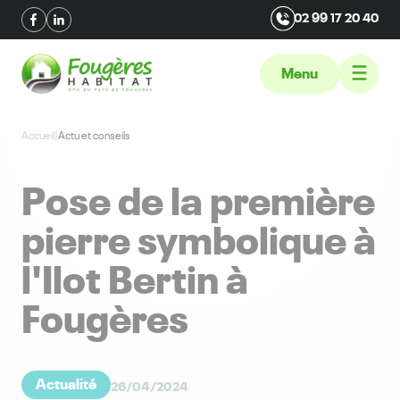
02 99 17 20 40
Menu
Accueil
|
Actu et conseils
Pose de la première
pierre symbolique à
l'Ilot Bertin à
Fougères
Actualité
26/04/2024