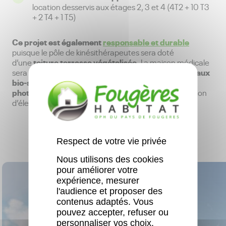
location desservis aux étages 2, 3 et 4 (4T2 + 10 T3
+ 2 T4 + 1 T5)
Ce projet est également
responsable et durable
puisque le pôle de kinésithérapeutes sera doté
toiture terrasse végétalisée.
d’une
La maison médicale
matériaux
sera quant à elle entièrement isolée avec des
bio-sourcés (laine de bois)
panneaux
et des
photovoltaïques
seront installés pour la consommation
d’électricité.
Respect de votre vie privée
Nous utilisons des cookies
pour améliorer votre
expérience, mesurer
l'audience et proposer des
contenus adaptés. Vous
pouvez accepter, refuser ou
personnaliser vos choix.