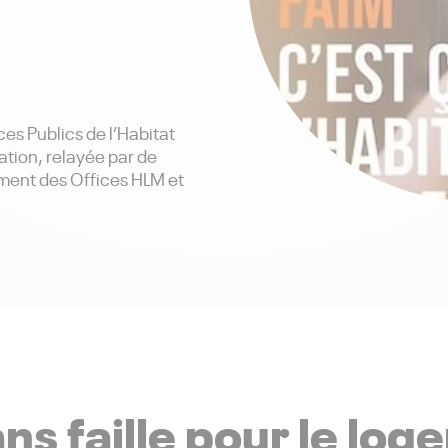
ces Publics de l’Habitat
ion, relayée par de
ment des Offices HLM et
 faille pour le log