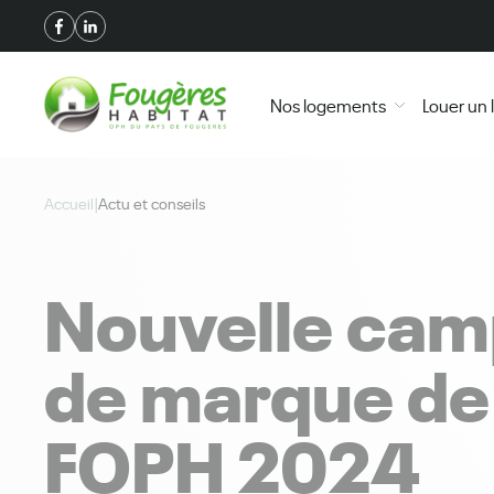
+
Confort
Nos logements
Louer un
Accueil
|
Actu et conseils
Nouvelle ca
de marque de 
FOPH 2024