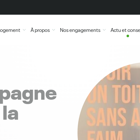
 logement
À propos
Nos engagements
Actu et conse
mpagne
la