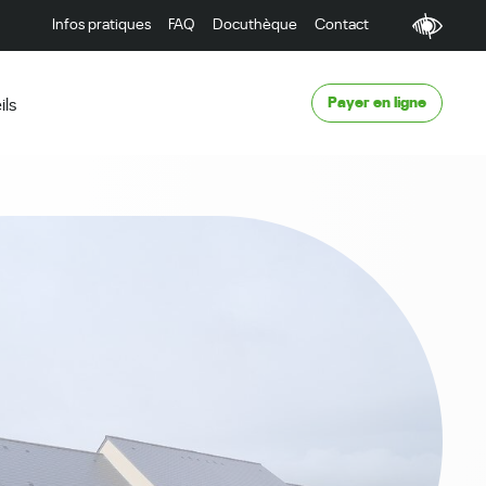
Infos pratiques
FAQ
Docuthèque
Contact
Payer en ligne
ils