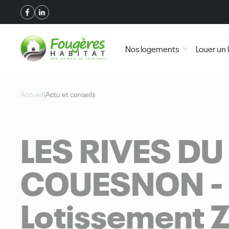
+
Confort
Nos logements
Louer un
Accueil
|
Actu et conseils
LES RIVES DU
COUESNON -
Lotissement 