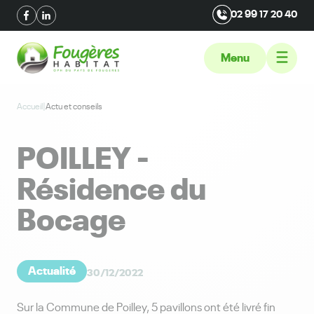
02 99 17 20 40
Menu
Accueil
|
Actu et conseils
POILLEY -
Résidence du
Bocage
Actualité
30/12/2022
Sur la Commune de Poilley, 5 pavillons ont été livré fin