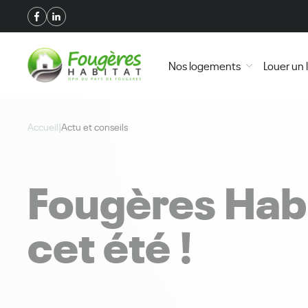
+
Confort
Nos logements
Louer un
Accueil
|
Actu et conseils
Fougères Hab
cet été !