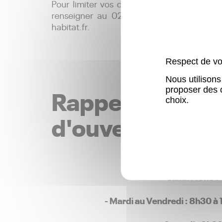
Pour limiter vos déplacements, sachez qu
renseigner au 02.99.17.20.40 en journée
habitat.fr.
Respect de vot
Nous utilisons
Rappel des hor
proposer des 
choix.
d'ouverture :
- Lundi : 13h30
- Mardi au Vendredi : 8h30 à