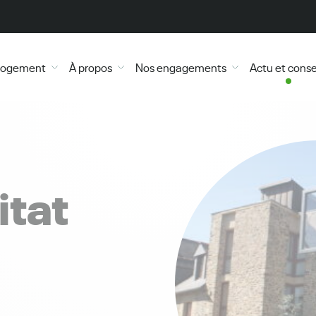
 logement
À propos
Nos engagements
Actu et conse
itat