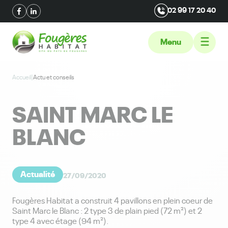
02 99 17 20 40
Menu
Accueil
|
Actu et conseils
SAINT MARC LE
BLANC
Actualité
27/09/2020
Fougères Habitat a construit 4 pavillons en plein coeur de
Saint Marc le Blanc : 2 type 3 de plain pied (72 m²) et 2
type 4 avec étage (94 m²).