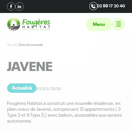
02 99 17 20 40
Menu
Accueil
|
Actu et conseils
JAVENE
Actualité
01/03/2020
Fougères Habitat a construit une nouvelle résidence, en
plein coeur de Javené, comprenant 12 appartements ( 3
Type 2 et 9 Type 3,) avec balcon, accessibles aux seniors
autonomes.