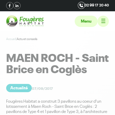
02 99 17 20 40
Menu
Accueil
|
Actu et conseils
MAEN ROCH - Saint
Brice en Coglès
Actualité
07/09/2017
Fougères Habitat a construit 3 pavillons au coeur d'un
lotissement à Maen Roch - Saint Brice en Coglès : 2
pavillons de Type 4 et 1 pavillon de Type 3, à l'architecture