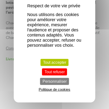
lotissement à Maen Roch - Saint Brice en Coglès : 2
Respect de votre vie privée
pavillons de Type 4 et 1 pavillon de Type 3, à
l'architecture moderne.
Nous utilisons des cookies
pour améliorer votre
Chaque maison est composée d’une belle pièce de vie
expérience, mesurer
avec un espace cuisine, d’une arrière cuisine, d’une salle
l'audience et proposer des
de bain avec douche et/ou baignoire, d'un jardin privatif.
contenus adaptés. Vous
Chauffage individuel Gaz.
pouvez accepter, refuser ou
personnaliser vos choix.
Constructeur
: GASNIER PROMOTION
Livraison effectuée en Décembre 2017.
Tout accepter
Tout refuser
Personnaliser
Politique de cookies